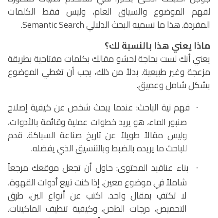
لفهم الموضوع والسياق العام، وليس فقط الكلمات
المفردة. هذا ما نسميه البحث الدلالي
Semantic Search
.
ماذا يعني هذا بالنسبة لك؟
يعني أنك لست بحاجة لحشو مقالك بكلمات مفتاحية بطريقة
مزعجة وغير طبيعية. بدلاً من ذلك، يجب أن تغطي الموضوع
بشكل شامل وعميق.
فهم نية الباحث: عندما يبحث شخص عن كيفية إصلاح
·
صنبور الماء، هو يريد خطوات عملية وقائمة بالأدوات،
وليس مقالاً طويلاً عن تاريخ صناعة السباكة. قدم
للباحث ما يريده بالضبط وبالتنسيق الذي يفضله.
بناء عناقيد المحتوى: حاول أن تجعل موقعك مرجعاً
·
شاملاً في موضوع معين. إذا كنت تبيع أدوات القهوة،
لا تكتفِ بمقال واحد. اكتب عن أنواع البن، طرق
التحميص، درجات الطحن، وكيفية تنظيف الماكينات.