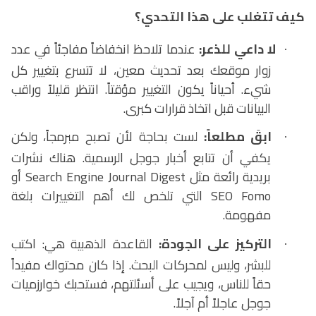
كيف تتغلب على هذا التحدي؟
لا داعي للذعر:
عندما تلاحظ انخفاضاً مفاجئاً في عدد
·
زوار موقعك بعد تحديث معين، لا تتسرع بتغيير كل
شيء. أحياناً يكون التغيير مؤقتاً. انتظر قليلاً وراقب
البيانات قبل اتخاذ قرارات كبرى.
ابقَ مطلعاً:
لست بحاجة لأن تصبح مبرمجاً، ولكن
·
يكفي أن تتابع أخبار جوجل الرسمية. هناك نشرات
بريدية رائعة مثل
Search Engine Journal Digest
أو
SEO Fomo
التي تلخص لك أهم التغييرات بلغة
مفهومة.
التركيز على الجودة:
القاعدة الذهبية هي: اكتب
·
للبشر، وليس لمحركات البحث. إذا كان محتواك مفيداً
حقاً للناس، ويجيب على أسئلتهم، فستحبك خوارزميات
جوجل عاجلاً أم آجلاً.