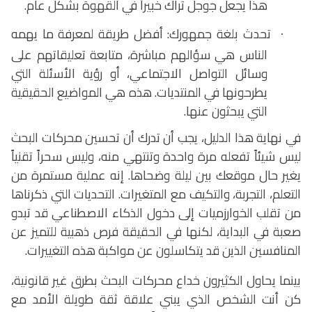
هذا يجعل جوجل تراك خبيراً في القهوة بشكل عام.
تحدث بلغة جمهورك: أفضل طريقة لمعرفة ما يهمه
·
الناس هي سؤالهم مباشرة، متابعة تعليقاتهم على
وسائل التواصل الاجتماعي، أو رؤية الأسئلة التي
يطرحونها في المنتديات. هذه هي المواضيع الحقيقية
التي يبحثون عنها.
في نهاية هذا الدليل، يجب أن تدرك أن تحسين محركات البحث
ليس شيئاً تفعله مرة واحدة وتنتهي منه، وليس سحراً تقنياً
يغير حال موقعك بين ليلة وضحاها. إنه عملية مستمرة من
التعلم، التجربة، والتكيف مع المتغيرات. التحديات التي ذكرناها
من تقلب الخوارزميات إلى دخول الذكاء الاصطناعي قد تبدو
صعبة في البداية، لكنها في الحقيقة فرص ذهبية للتميز عن
المنافسين الذين قد يتكاسلون عن مواكبة هذه التغييرات.
بينما يحاول الكثيرون خداع محركات البحث بطرق غير قانونية،
كن أنت الشخص الذي يبني علاقة ثقة طويلة الأمد مع