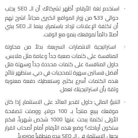
استخدم لغة الأرقام: أظهر لشركائك أن الـ
SEO
يجلب
·
حوالي 33% من زوار المواقع الكبرى مجاناً. اشرح لهم
أن تكلفة الإعلانات تزداد باستمرار، بينما الـ
SEO
يبني
أصلاً دائماً لموقعك ينمو مع الوقت.
استراتيجية الانتصارات السريعة: بدلاً من محاولة
·
المنافسة على كلمات صعبة جداً وعامة مثل ملابس،
حاول المنافسة على كلمات محددة جداً وسهلة مثل
أفضل فساتين سهرة للمحجبات في دبي. ستظهر نتائج
هذه الكلمات أسرع بكثير، وستعطيك دفعة معنوية
وثقة بأن استراتيجيتك تعمل.
التنبؤ المالي: حاول تقدير العائد على الاستثمار. إذا كان
·
موقعك يبيع منتجاً بـ 100 دولار، ووصلت للصفحة
الأولى لكلمة يبحث عنها 1000 شخص شهرياً، فكم
ستكون أرباحك؟ وضع هذه الأرقام أمام أصحاب القرار
يجعل الاستثمار في الـ
SEO
يبدو منطقياً وضرورياً.