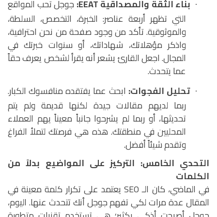
بناء الثقة والمصداقية
EEAT
:
جوجل تحب المواقع
·
التي تظهر أربعة عناصر: الخبرة، التخصص، السلطة،
والموثوقية. تأكد من وجود صفحة من نحن احترافية،
واذكر مؤهلاتك، شهاداتك، أو سنوات خبرتك في
المجال. اجعل القارئ يشعر أنه يقرأ لشخص يعرف حقاً
عما يتحدث.
تحليل الفجوات:
ابحث عما يفتقده منافسوك الكبار.
·
ربما لديهم مقالات جيدة لكنها قديمة ولم يتم
تحديثها، أو ربما لم يشرحوا جانباً معيناً يهم العملاء
المحليين في منطقتك. هذه هي فرصتك لتملأ الفراغ
وتقدم شيئاً أفضل.
التحدي الخامس: التركيز على المواضيع بدلاً من
الكلمات
في الماضي، كان الـ
SEO
يعتمد على تكرار كلمة معينة في
المقال عدة مرات لكي تفهم جوجل أنك تتحدث عنها. اليوم،
جوجل أصبحت أذكى بكثير؛ هي تستخدم تقنيات متطورة