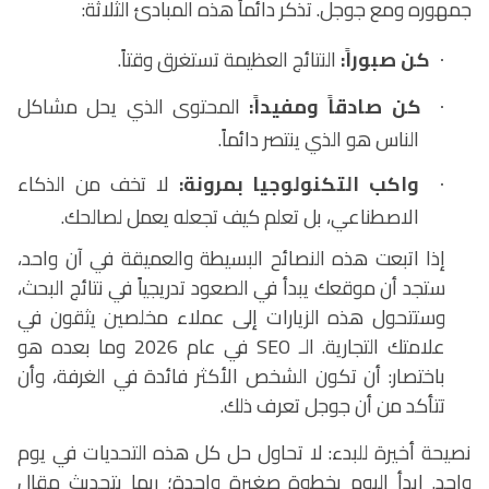
جمهوره ومع جوجل. تذكر دائماً هذه المبادئ الثلاثة:
كن صبوراً:
النتائج العظيمة تستغرق وقتاً.
·
كن صادقاً ومفيداً:
المحتوى الذي يحل مشاكل
·
الناس هو الذي ينتصر دائماً.
واكب التكنولوجيا بمرونة:
لا تخف من الذكاء
·
الاصطناعي، بل تعلم كيف تجعله يعمل لصالحك.
إذا اتبعت هذه النصائح البسيطة والعميقة في آن واحد،
ستجد أن موقعك يبدأ في الصعود تدريجياً في نتائج البحث،
وستتحول هذه الزيارات إلى عملاء مخلصين يثقون في
علامتك التجارية. الـ
SEO
في عام 2026 وما بعده هو
باختصار: أن تكون الشخص الأكثر فائدة في الغرفة، وأن
تتأكد من أن جوجل تعرف ذلك.
نصيحة أخيرة للبدء: لا تحاول حل كل هذه التحديات في يوم
واحد. ابدأ اليوم بخطوة صغيرة واحدة؛ ربما بتحديث مقال