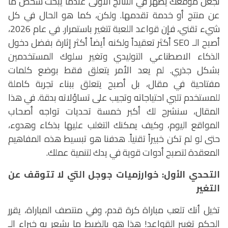
تجعل موقعك يظهر في النتائج الأولى عندما يبحث شخص ما
عن منتج أو خدمة تقدمها. ولكن، كما هو الحال في كل
شيء تقني، فإن قواعد اللعبة تتغير باستمرار. في عام 2026،
أصبح الـ
SEO
أكثر تعقيداً ولكنه أيضاً أكثر إثارة بفضل دخول
الذكاء الاصطناعي التوليدي وتغير سلوك المستخدمين
بشكل جذري. لم يعد الأمر يتعلق فقط بوضع كلمات
مفتاحية في مقال، بل أصبح يتعلق ببناء تجربة كاملة
للمستخدم تلبي احتياجاته وتجيب على تساؤلاته بدقة.
في هذا
المقال، سنشرح لك أكبر خمسة تحديات تواجه أصحاب
المواقع اليوم، وكيف يمكنك التغلب عليها بذكاء وهدوء،
حتى لو لم تكن خبيراً تقنياً. هدفنا هو تبسيط هذه المفاهيم
المعقدة لتصبح أدوات قوية في يدك لتنمية عملك.
التحدي الأول: خوارزميات جوجل التي لا تتوقف عن
التغير
تخيل أنك تلعب مباراة كرة قدم، وفي منتصف المباراة، يقرر
الحكم تغيير القواعد! هذا هو بالضبط ما يشعر به خبراء الـ