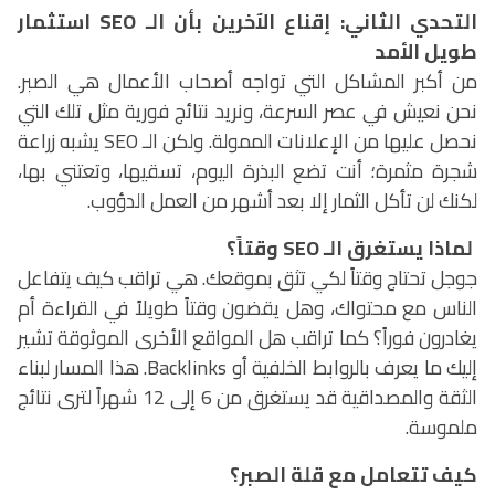
التحدي الثاني: إقناع الآخرين بأن الـ
SEO
استثمار
طويل الأمد
من أكبر المشاكل التي تواجه أصحاب الأعمال هي الصبر.
نحن نعيش في عصر السرعة، ونريد نتائج فورية مثل تلك التي
نحصل عليها من الإعلانات الممولة. ولكن الـ
SEO
يشبه زراعة
شجرة مثمرة؛ أنت تضع البذرة اليوم، تسقيها، وتعتني بها،
لكنك لن تأكل الثمار إلا بعد أشهر من العمل الدؤوب.
لماذا يستغرق الـ
SEO
وقتاً؟
جوجل تحتاج وقتاً لكي تثق بموقعك. هي تراقب كيف يتفاعل
الناس مع محتواك، وهل يقضون وقتاً طويلاً في القراءة أم
يغادرون فوراً؟ كما تراقب هل المواقع الأخرى الموثوقة تشير
إليك ما يعرف بالروابط الخلفية أو
Backlinks
. هذا المسار لبناء
الثقة والمصداقية قد يستغرق من 6 إلى 12 شهراً لترى نتائج
ملموسة.
كيف تتعامل مع قلة الصبر؟