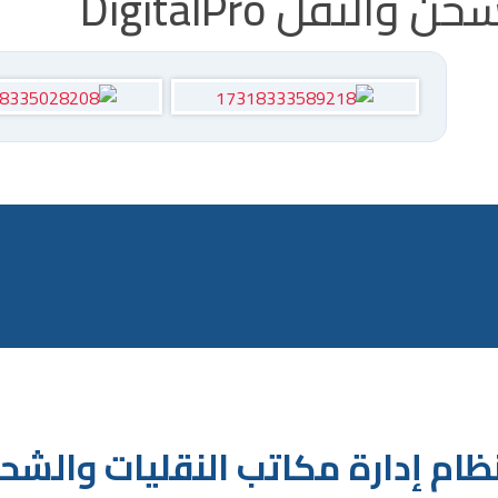
لنقل DigitalPro
م إدارة مكاتب النقليات والشحن 