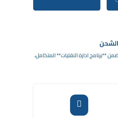
الشحن
ن **برنامج ادارة النقليات** المتكامل،
تيح النظام عدة خيارات للدفع للعملاء، بما في
لك الدفع نقدًا أو عبر البطاقات، أو الدفع نقدًا