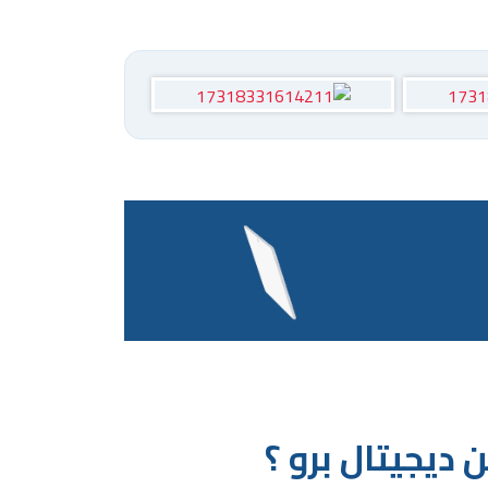
ديجيتال برو ؟