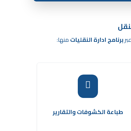
لنقل
عبر
برنامج ادارة النقليات
منها:
مكن للنظام طباعة كشف الرحلات المرتبطة
الشحنات، مما يسهل مراجعة المعلومات
رنامج ادارة
وتوثيق العمليات التشغيلية في
.
النقليات
طباعة الكشوفات والتقارير