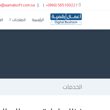
fo@aamalsoft.com.sa
|
+(966) 565100227
الرئيسية
المنتجات
الف
الخدمات