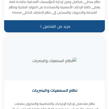
نظام سحابي متكامل ومرن لإدارة المؤسسات الفندقية بكفاءة تامة،
يغطي كافة الإدارات الأساسية والمساعدة من الموارد البشرية ونظام
الفندقة والحجوزات والتسكين، إلى نظام الاشراف الداخلي House
Keeper ونظام إدارة المطاعم Restaurant ونظام الأصول الثابتة
وإدارة الأثاث، كما يخدم كل أنواع الحجوزات من الموقع الالكتروني
مزيد من التفاصيل
للفندق، ويدعم التعامل مع الوكلاء واحتساب عمولاتهم، ويوفر تقارير
مفصلة حول أداء الفندق.
نظام السمعيات والبصريات
نظام متخصص لإدارة الإجراءات والمحاسبة والمخزون بمحلات