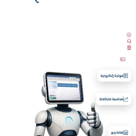
+(966) 565100227
تحدث مع المبيعات
معتمد لدى هيئة الزكاة والضريبة والجمارك للفاتورة الالكترونية
دعم فني 24/7
+25 ألف منشأة
جرّب النسخة التجريبية مجاناً — بدون بطاقة ائتمان وبدون أي دفعات.
فوترة إلكترونية
محاسبة متكاملة
نقاط بيع