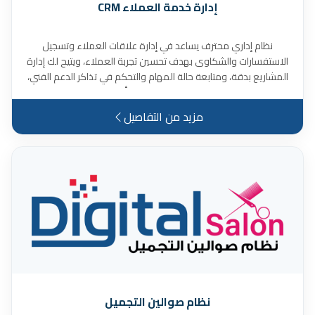
إدارة خدمة العملاء CRM
نظام إداري محترف يساعد في إدارة علاقات العملاء وتسجيل
الاستفسارات والشكاوى بهدف تحسين تجربة العملاء، ويتيح لك إدارة
المشاريع بدقة، ومتابعة حالة المهام والتحكم في تذاكر الدعم الفني،
مع تقديم تقارير مفصلة ودقيقة لتقييم أداء المشروعات والفرق،
ويمكنك من اخذ نظرة شاملة عن حركة العميل بسهولة ومنها:
مزيد من التفاصيل
(عروض الأسعار – الفواتير – المدفوعات المعلقة – حالة المشاريع –
تذاكر الدعم الفني – الاشتراكات وتجديدها)، كما يسهل عليك الإدارة
الداخلية وتنظيم سير العمل مع الموظفين، والكثير من المميزات
الأخرى.
نظام صوالين التجميل