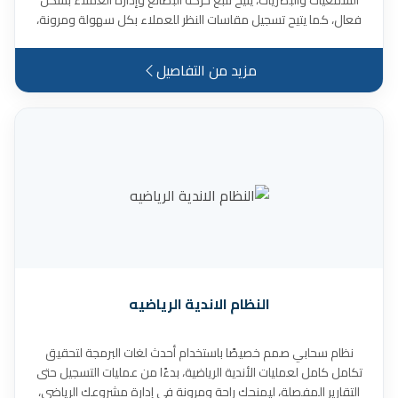
السمعيات والبصريات، يتيح تتبع حركة البضائع وإدارة العملاء بشكل
فعال، كما يتيح تسجيل مقاسات النظر للعملاء بكل سهولة ومرونة،
ويقدم تقارير متعددة ورسومات إحصائية (يومي – اسبوعي - شهري
– سنوي)، والكثير من المميزات الأخرى.
مزيد من التفاصيل
النظام الاندية الرياضيه
نظام سحابي صمم خصيصًا باستخدام أحدث لغات البرمجة لتحقيق
تكامل كامل لعمليات الأندية الرياضية، بدءًا من عمليات التسجيل حتى
التقارير المفصلة، ليمنحك راحة ومرونة في إدارة مشروعك الرياضي،