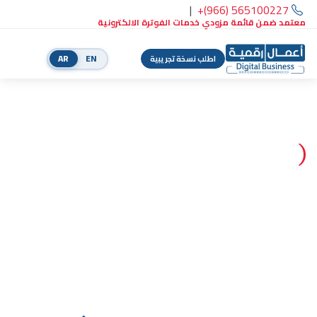
|
+(966) 565100227
معتمد ضمن قائمة مزودي خدمات الفوترة الالكترونية
AR
EN
اطلب نسخة تجريبية
معتمد لدى هيئة الزكاة والضريبة والجمارك للفوترة الإلكترونية
الحل المتكامل لإدارة أعمالك
رقمياً
أنظمة محاسبة، نقاط بيع، وإدارة متكاملة مع دعم الفوترة
الإلكترونية — جاهزة للامتثال مع المرحلة الثانية من زاتكا.