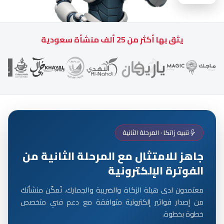
يثق بها أكثر من 25 ألف منشأة سعودية
تنبيه زاتكا · المرحلة الثانية
جاهز للامتثال مع المرحلة الثانية من
الفوترة الإلكترونية
معتمدون لدى هيئة الزكاة والضريبة والجمارك. نُمكّن منشأتك
من إصدار فواتير إلكترونية متوافقة مع دعم فني متخصص
خطوة بخطوة.