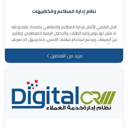
نظام إدارة المطاعم والكافيهات
الحل الرقمي الأمثل لإدارة المطاعم والمقاهي بكفاءة عالية ودقة
لا مثيل لها، يوفر إدارة الطلبات، والجداول الزمنية للموظفين، وتقارير
عن المبيعات، ويدعم استخدام شاشات اللمس، كما يسهل لك تعريف
أصناف الأطعمة بأنواعها ومجموعتها وقوائمها واسعارها
وملاحظاتها، فضلًا عن انشاء العروض وحجز طلبات للأصناف التي يطلبها
مزيد من التفاصيل
العميل بكمياتها وتاريخها ووقت التسليم ومكانها، وغير ذلك الكثير من
المميزات.