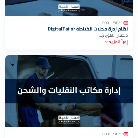
30/11/-0001
نظام إدرة محلات الخياطة DigitalTailor
ديجيتال تايلور: بر…
إقرأ المزيد
30/11/-0001