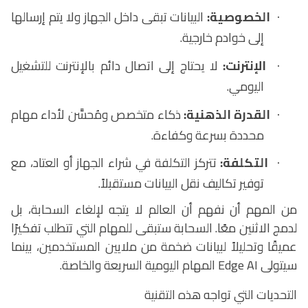
الخصوصية
:
البيانات تبقى داخل الجهاز ولا يتم إرسالها
·
إلى خوادم خارجية
.
الإنترنت
:
لا يحتاج إلى اتصال دائم بالإنترنت للتشغيل
·
اليومي
.
القدرة الذهنية
:
ذكاء متخصص ومُحسَّن لأداء مهام
·
محددة بسرعة وكفاءة
.
التكلفة
:
تتركز التكلفة في شراء الجهاز أو العتاد، مع
·
توفير تكاليف نقل البيانات مستقبلاً
.
من المهم أن نفهم أن العالم لا يتجه لإلغاء السحابة، بل
لدمج الاثنين معًا. السحابة ستبقى للمهام التي تتطلب تفكيرًا
عميقًا وتحليلاً لبيانات ضخمة من ملايين المستخدمين، بينما
سيتولى
Edge AI
المهام اليومية السريعة والخاصة.
التحديات التي تواجه هذه التقنية