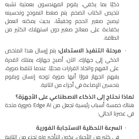
ذكيًا بما يكفي، يقوم المهندسون بعملية تشبه
تلخيص الكتاب الضخم. يتم ضغط النموذج وتحسينه
ليصبح صغير الحجم وخفيفًا، بحيث يمكنه العمل
بكفاءة على معالج صغير دون استهلاك الكثير من
الطاقة.
مرحلة التنفيذ الاستدلال:
يتم إرسال هذا الملخص
·
الذكي إلى جهازك. الآن، أصبح جهازك يمتلك القدرة
على الفهم واتخاذ القرارات محليًا. عندما تلتقط صورة،
يفهم الجهاز فورًا أنها صورة لوجه إنسان ويقوم
بتحسين الإضاءة في أجزاء من الثانية.
لماذا نحتاج إلى الذكاء الاصطناعي على الأجهزة؟
هناك خمسة أسباب رئيسية تجعل من
Edge AI
ضرورة ملحة
في عصرنا الحالي:
السرعة اللحظية الاستجابة الفورية
·
في كثير من الأحيان، يكون التأخير ولو لجزء من الثانية