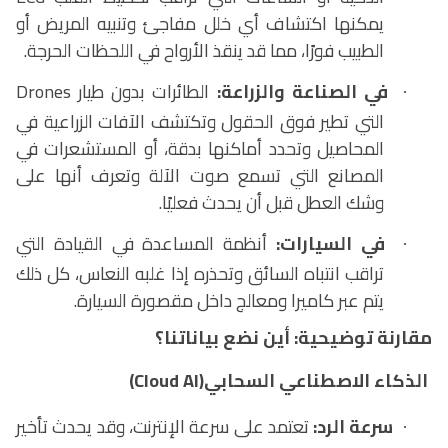
يمكنها اكتشاف أي خلل مفاجئ وتنبيه المريض أو
الطبيب فورًا، مما قد ينقذ الأرواح في اللحظات الحرجة.
في الصناعة والزراعة:
الطائرات بدون طيار
Drones
·
التي تطير فوق الحقول وتكتشف الآفات الزراعية في
المحاصيل وتحدد أماكنها بدقة، أو المستشعرات في
المصانع التي تسمع صوت الآلة وتعرف أنها على
وشك العطل قبل أن يحدث فعليًا.
في السيارات:
أنظمة المساعدة في القيادة التي
·
تراقب انتباه السائق وتحذره إذا غلبه النعاس، كل ذلك
يتم عبر كاميرا ومعالج داخل مقصورة السيارة.
مقارنة توضيحية: أين نضع بياناتنا؟
الذكاء الاصطناعي السحابي
(Cloud AI)
سرعة الرد
:
تعتمد على سرعة الإنترنت، وقد يحدث تأخير
·