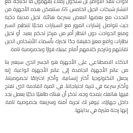
أدوات تنفذ الأوامر، بل ستكون زملاء يفهمون ما نحتاجه. مع
انتشار شبكات الجيل الخامس 5
G
، ستتمكن هذه الأجهزة من
التحدث مع بعضها البعض بسرعة هائلة. تخيل مدينة ذكية
حيث تتواصل إشارات المرور مع السيارات محليًا لتنظيم السير
ومنع الحوادث دون انتظار أمر من مركز تحكم بعيد. أو تخيل
نظارات واقع معزز خفيفة جدًا تخبرك بأسماء الأشخاص الذين
تقابلهم وتترجم كلامهم أمام عينيك فورًا وبخصوصية تامة.
الذكاء الاصطناعي على الأجهزة هو الجسر الذي سيعبر بنا
من عالم الأجهزة الجامدة إلى عالم الأجهزة الواعية. إنه
يجعل التكنولوجيا أكثر إنسانية، وأكثر احترامًا لخصوصيتنا،
وأكثر سرعة في تلبية احتياجاتنا. في المرة القادمة التي تفتح
فيها هاتفك بلمحة وجه، تذكر أن هناك طاهيًا ذكيًا يعمل بجد
داخل جهازك، ليوفر لك تجربة آمنة وسريعة بخصوصية تامة.
إنها رحلة مثيرة في بدايتها.