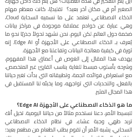
أين يتم التفكير في هذه العمليات؟ هل يتم ذلك داخل جهازك
الصغير أم في مكان آخر بعيد؟
تقليديًا، كانت معظم مهام
الذكاء الاصطناعي تعتمد على ما نسميه السحابة
Cloud
،
وهي عبارة عن خوادم عملاقة موجودة في مراكز بيانات
ضخمة حول العالم. لكن اليوم، نحن نشهد تحولاً جذريًا نحو ما
يُعرف بـ الذكاء الاصطناعي على الأجهزة أو
Edge AI
. إنه
ثورة في كيفية معالجة البيانات وتفاعلنا مع الأجهزة.
يهدف هذا المقال إلى الغوص في أعماق هذا المفهوم،
وشرحه بأسلوب مبسط للغاية يناسب القارئ غير المتخصص،
مع استعراض فوائده الجمة، وتطبيقاته التي بدأت تغير حياتنا
بالفعل، والتحديات التي تواجهه، وما يخبئه لنا المستقبل في
هذا المجال المثير.
ما هو الذكاء الاصطناعي على الأجهزة
Edge AI
؟
لتبسيط الأمر، دعنا نستخدم مثالاً من حياتنا اليومية. تخيل أنك
تريد طهي وجبة عشاء. في نظام الذكاء الاصطناعي
السحابي، يشبه الأمر أن تقوم بطلب الطعام من مطعم بعيد؛