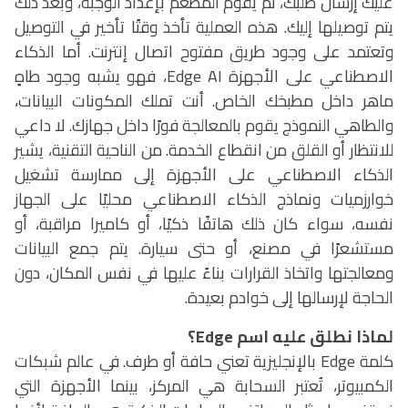
عليك إرسال طلبك، ثم يقوم المطعم بإعداد الوجبة، وبعد ذلك
يتم توصيلها إليك. هذه العملية تأخذ وقتًا تأخير في التوصيل
وتعتمد على وجود طريق مفتوح اتصال إنترنت.
أما الذكاء
الاصطناعي على الأجهزة
Edge AI
، فهو يشبه وجود طاهٍ
ماهر داخل مطبخك الخاص. أنت تملك المكونات البيانات،
والطاهي النموذج يقوم بالمعالجة فورًا داخل جهازك. لا داعي
للانتظار أو القلق من انقطاع الخدمة.
من الناحية التقنية، يشير
الذكاء الاصطناعي على الأجهزة إلى ممارسة تشغيل
خوارزميات ونماذج الذكاء الاصطناعي محليًا على الجهاز
نفسه، سواء كان ذلك هاتفًا ذكيًا، أو كاميرا مراقبة، أو
مستشعرًا في مصنع، أو حتى سيارة. يتم جمع البيانات
ومعالجتها واتخاذ القرارات بناءً عليها في نفس المكان، دون
الحاجة لإرسالها إلى خوادم بعيدة
.
لماذا نطلق عليه اسم
Edge
؟
كلمة
Edge
بالإنجليزية تعني حافة أو طرف. في عالم شبكات
الكمبيوتر، تُعتبر السحابة هي المركز، بينما الأجهزة التي