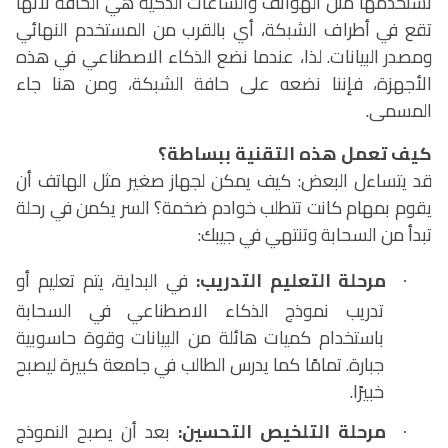
نستخدمها مثل الهواتف والساعات الذكية هي الحافة لأنها
تقع في أطراف الشبكة، أي بالقرب من المستخدم النهائي
ومصدر البيانات. لذا، عندما نضع الذكاء الاصطناعي في هذه
الأجهزة، فإننا نضعه على حافة الشبكة، ومن هنا جاء
المسمى.
كيف تعمل هذه التقنية ببساطة؟
قد يتساءل البعض: كيف يمكن لجهاز صغير مثل الهاتف أن
يقوم بمهام كانت تتطلب خوادم ضخمة؟ السر يكمن في رحلة
تبدأ من السحابة وتنتهي في جيبك:
مرحلة التعليم التدريب:
في البداية، يتم تعليم أو
·
تدريب نموذج الذكاء الاصطناعي في السحابة
باستخدام كميات هائلة من البيانات وقوة حاسوبية
جبارة. تمامًا كما يدرس الطالب في جامعة كبيرة ليصبح
خبيرًا
.
مرحلة التلخيص التحسين:
بعد أن يصبح النموذج
·