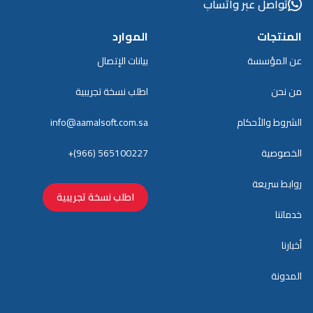
تواصل عبر واتساب
المنتجات
الموارد
عن المؤسسة
بيانات الإتصال
من نحن
اطلب نسخة تجريبية
الشروط والأحكام
info@aamalsoft.com.sa
الخصوصية
+(966) 565100227
روابط سريعة
اطلب نسخة تجريبية
خدماتنا
أخبارنا
المدونة