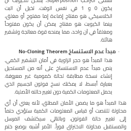
تسمى التراكب
Superposition
، يمكن للكيوبت أن
يكون 0 و 1 في نفس الوقت. تخيل أن البت
الكلاسيكي هو مفتاح إضاءة إما مفتوح أو مغلق،
بينما الكيوبت هو مفتاح يمكن أن يكون مفتوحاً
ومغلقاً في آن واحد، مما يمنحه قوة معالجة وتشفير
هائلة.
·
مبدأ عدم الاستنساخ
No-Cloning Theorem
هذا المبدأ هو حجر الزاوية في أمان التشفير الكمي.
ينص مبدأ عدم الاستنساخ على أنه من المستحيل
إنشاء نسخة مطابقة لحالة كمومية غير معروفة.
بعبارة أبسط، لا يمكنك نسخ فوتون الجسيم الذي
يحمل المعلومات الكمية دون تغيير حالته الأصلية.
هذا المبدأ هو ما يضمن الأمان المطلق، لأنه يعني أن أي
محاولة للتنصت أو قياس المعلومات الكمية ستؤدي حتماً
إلى تغيير حالة الفوتون، وبالتالي سيكتشف المرسل
والمستقبل محاولة الاختراق فوراً. الأمر أشبه بوضع ختم