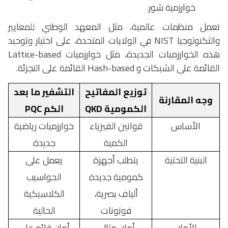
خوارزمية شور.
تعمل منظمات عالمية، مثل المعهد الوطني للمعايير
والتكنولوجيا
NIST
في الولايات المتحدة، على اختيار وتوحيد
هذه الخوارزميات الجديدة، مثل خوارزميات
Lattice-based
القائمة على الشبكات و
Hash-based
القائمة على التجزئة.
توزيع المفاتيح
التشفير ما بعد
وجه المقارنة
الكمومية
QKD
الكم
PQC
الأساس
قوانين الفيزياء
خوارزميات رياضية
الكمية
جديدة
البنية التحتية
يتطلب أجهزة
يعمل على
كمومية جديدة
الحواسيب
ألياف بصرية،
الكلاسيكية
فوتونات
الحالية
الأمان
أمان مثالي
أمان قائم على