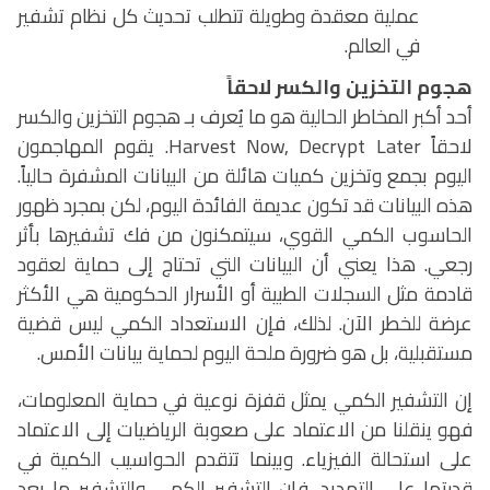
عملية معقدة وطويلة تتطلب تحديث كل نظام تشفير
في العالم.
هجوم التخزين والكسر لاحقاً
أحد أكبر المخاطر الحالية هو ما يُعرف بـ هجوم التخزين والكسر
لاحقاً
Harvest Now, Decrypt Later
. يقوم المهاجمون
اليوم بجمع وتخزين كميات هائلة من البيانات المشفرة حالياً.
هذه البيانات قد تكون عديمة الفائدة اليوم، لكن بمجرد ظهور
الحاسوب الكمي القوي، سيتمكنون من فك تشفيرها بأثر
رجعي. هذا يعني أن البيانات التي تحتاج إلى حماية لعقود
قادمة مثل السجلات الطبية أو الأسرار الحكومية هي الأكثر
عرضة للخطر الآن. لذلك، فإن الاستعداد الكمي ليس قضية
مستقبلية، بل هو ضرورة ملحة اليوم لحماية بيانات الأمس.
إن التشفير الكمي يمثل قفزة نوعية في حماية المعلومات،
فهو ينقلنا من الاعتماد على صعوبة الرياضيات إلى الاعتماد
على استحالة الفيزياء. وبينما تتقدم الحواسيب الكمية في
قدرتها على التهديد، فإن التشفير الكمي والتشفير ما بعد