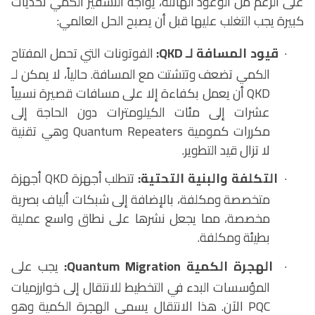
على الرغم من الوعود الهائلة، يواجه التشفير الكمي تحديات
كبيرة يجب التغلب عليها قبل أن يصبح الحل العالمي:
·
قيود المسافة لـ
QKD
:
الفوتونات التي تحمل المفتاح
الكمي تضعف وتتشتت مع المسافة. حالياً، لا يمكن لـ
QKD
أن يعمل بكفاءة إلا على مسافات قصيرة نسبياً
عشرات إلى مئات الكيلومترات دون الحاجة إلى
مكررات كمومية
Quantum Repeaters
وهي تقنية
لا تزال قيد التطوير.
·
التكلفة والبنية التحتية:
تتطلب أجهزة
QKD
أجهزة
متخصصة ومكلفة، بالإضافة إلى شبكات ألياف بصرية
مخصصة، مما يجعل نشرها على نطاق واسع عملية
بطيئة ومكلفة.
·
الهجرة الكمية
Quantum Migration
:
يجب على
المؤسسات البدء في التخطيط للانتقال إلى خوارزميات
PQC
الآن. هذا الانتقال يسمى الهجرة الكمية وهو