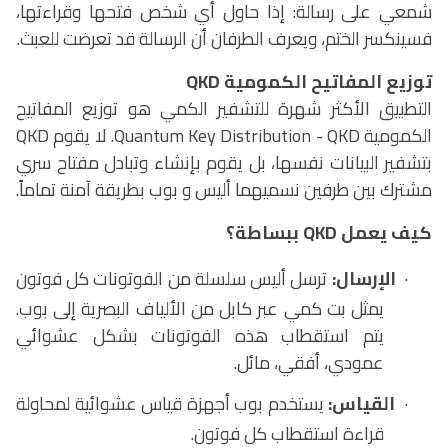
شمعي على رسالة: إذا حاول أي شخص فتحها وقراءتها،
فسينكسر الختم، ويعرف الطرفان أن الرسالة قد تعرضت للعبث.
توزيع المفاتيح الكمومية
QKD
التطبيق الأكثر شهرة للتشفير الكمي هو توزيع المفاتيح
الكمومية
Quantum Key Distribution - QKD
. لا يقوم
QKD
بتشفير البيانات نفسها، بل يقوم بإنشاء وتبادل مفتاح سري
مشترك بين طرفين نسميهما أليس و بوب بطريقة آمنة تماماً.
كيف يعمل
QKD
ببساطة؟
·
الإرسال:
ترسل أليس سلسلة من الفوتونات كل فوتون
يمثل بت كمي عبر كابل من الألياف البصرية إلى بوب.
يتم استقطاب هذه الفوتونات بشكل عشوائي
عمودي، أفقي، مائل.
·
القياس:
يستخدم بوب أجهزة قياس عشوائية لمحاولة
قراءة استقطاب كل فوتون.