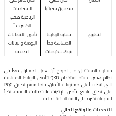
مضمون فيزيائياً
الافتراضات
الرياضية صعب
الكسر جداً
التطبيق
حماية الروابط
تأمين الاتصالات
الحساسة جداً
اليومية والبيانات
بنوك، حكومات
الضخمة
سيناريو المستقبل: من المرجح أن يعمل المساران معاً في
نظام هجين. سيتم استخدام
QKD
لتأمين الروابط الحساسة
التي تتطلب أعلى مستويات الأمان، بينما سيتم تطبيق
PQC
على نطاق واسع لتأمين الإنترنت والاتصالات اليومية، نظراً
لسهولة نشره على البنية التحتية الحالية.
التحديات والواقع الحالي