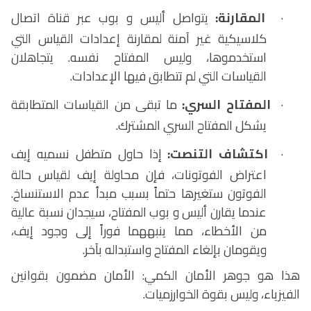
·
المقارنة:
يتواصل أليس و بوب عبر قناة اتصال
كلاسيكية غير آمنة لمقارنة إعدادات القياس التي
استخدموها، وليس المفتاح نفسه. يتجاهلان
القياسات التي لم تتطابق فيها الإعدادات.
·
المفتاح السري:
ما تبقى من القياسات المتطابقة
يشكل المفتاح السري المشترك.
·
اكتشاف التنصت:
إذا حاول متطفل نسميه إيف
اعتراض الفوتونات، فإن محاولة إيف لقياس حالة
الفوتون ستغيرها حتماً بسبب مبدأ عدم الاستنساخ.
عندما يقارن أليس و بوب المفتاح، سيجدان نسبة عالية
من الأخطاء، مما ينبههما فوراً إلى وجود إيف،
ويقومان بإلغاء المفتاح واستبداله بآخر.
هذا هو جوهر الأمان الكمي: الأمان مضمون بقوانين
الفيزياء، وليس بقوة الخوارزميات.