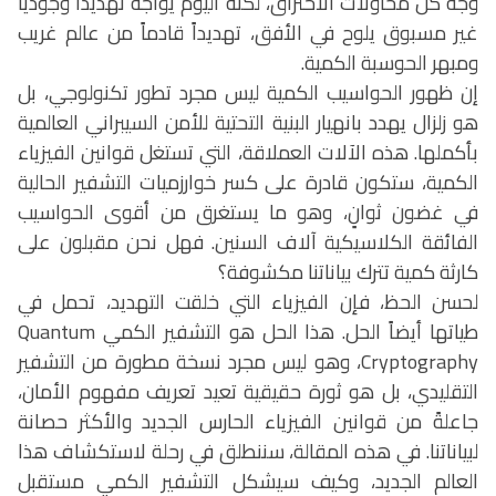
وجه كل محاولات الاختراق، لكنه اليوم يواجه تهديداً وجودياً
غير مسبوق يلوح في الأفق، تهديداً قادماً من عالم غريب
ومبهر الحوسبة الكمية.
إن ظهور الحواسيب الكمية ليس مجرد تطور تكنولوجي، بل
هو زلزال يهدد بانهيار البنية التحتية للأمن السيبراني العالمية
بأكملها. هذه الآلات العملاقة، التي تستغل قوانين الفيزياء
الكمية، ستكون قادرة على كسر خوارزميات التشفير الحالية
في غضون ثوانٍ، وهو ما يستغرق من أقوى الحواسيب
الفائقة الكلاسيكية آلاف السنين. فهل نحن مقبلون على
كارثة كمية تترك بياناتنا مكشوفة؟
لحسن الحظ، فإن الفيزياء التي خلقت التهديد، تحمل في
طياتها أيضاً الحل. هذا الحل هو التشفير الكمي
Quantum
Cryptography
، وهو ليس مجرد نسخة مطورة من التشفير
التقليدي، بل هو ثورة حقيقية تعيد تعريف مفهوم الأمان،
جاعلةً من قوانين الفيزياء الحارس الجديد والأكثر حصانة
لبياناتنا. في هذه المقالة، سننطلق في رحلة لاستكشاف هذا
العالم الجديد، وكيف سيشكل التشفير الكمي مستقبل