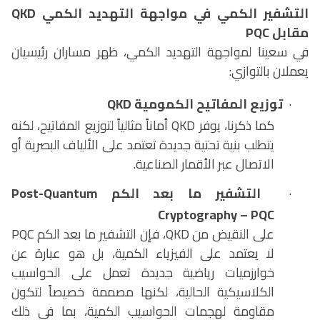
التشفير الكمي في مواجهة التهديد الكمي
QKD
مقابل
PQC
في سعينا لمواجهة التهديد الكمي، ظهر مساران رئيسيان
يعملان بالتوازي:
·
توزيع المفاتيح الكمومية
QKD
كما ذكرنا، يوفر
QKD
أماناً مثالياً لتوزيع المفاتيح، لكنه
يتطلب بنية تحتية جديدة تعتمد على الألياف البصرية أو
الاتصال عبر الأقمار الصناعية.
·
التشفير ما بعد الكم
Post-Quantum
Cryptography – PQC
على النقيض من
QKD
، فإن التشفير ما بعد الكم
PQC
لا يعتمد على الفيزياء الكمية، بل هو عبارة عن
خوارزميات رياضية جديدة تعمل على الحواسيب
الكلاسيكية الحالية، لكنها مصممة خصيصاً لتكون
مقاومة لهجمات الحواسيب الكمية، بما في ذلك