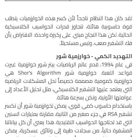
لقد كان هذا النظام ناجحاً لأن كسر هذه الخوارزميات يتطلب
قوة حاسوبية هائلة، تتجاوز قدرات الحواسيب الكلاسيكية
الحالية. لكن هذا النجاح مبني على ركيزة واحدة: الافتراض بأن
فك التشفير صعب، وليس مستحيلاً.
التهديد الكمي - خوارزمية شور
في عام 1994، قدم عالم الرياضيات بيتر شور خوارزمية غيرت
قواعد اللعبة. خوارزمية شور
Shor's Algorithm
هي
خوارزمية كمومية مصممة خصيصاً لحل المشكلات الرياضية
التي يعتمد عليها التشفير الكلاسيكي، مثل تحليل الأعداد إلى
عواملها الأولية، ولكن بسرعة هائلة.
باستخدام حاسوب كمي قوي، يمكن لخوارزمية شور أن تكسر
تشفير
RSA
في جزء صغير من الثانية، مقارنة بمليارات السنين
التي قد تحتاجها الحواسيب التقليدية. هذا يعني أن كل بياناتنا
المشفرة حالياً، من سجلات طبية إلى وثائق عسكرية، يمكن